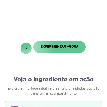
trazendo
Ingrediente
na linha de
insights
continue
frente do
valiosos e
sendo o
atendimento
soluções
parceiro ideal
nutricional,
práticas para
do
seja
o seu dia a
nutricionista
presencial ou
dia.
clínico.
remoto.
EXPERIMENTAR AGORA
Veja o Ingrediente em ação
Explore a interface intuitiva e as funcionalidades que vão
transformar seu atendimento