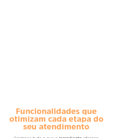
única plataforma.
Redução do tempo administrativo, com
automatização das tarefas diárias.
Facilidade para gerenciar todo o fluxo de
atendimento em poucos cliques.
Relatórios profissionais e personalizáveis prontos
em segundos.
Mais tempo para atender mais pacientes e melhorar
a retenção.
Funcionalidades que
otimizam cada etapa do
seu atendimento