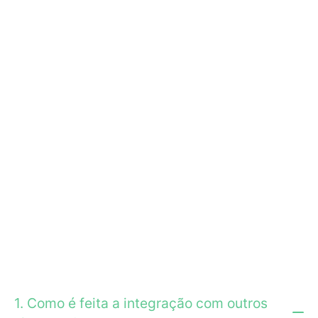
principais etapas do atendimento nutricional, desde o
cadastro de pacientes até a geração de planos
alimentares e relatórios evolutivos.
Idealizado por profissionais experientes da área de
nutrição, o Ingrediente reflete os pilares da Seed:
profissionalismo, agilidade e controle, proporcionando
uma
experiência digital simplificada e eficiente para os
nutricionistas
que buscam melhorar a gestão e o
atendimento em seus consultórios.
Perguntas Frenquentes
1. Como é feita a integração com outros