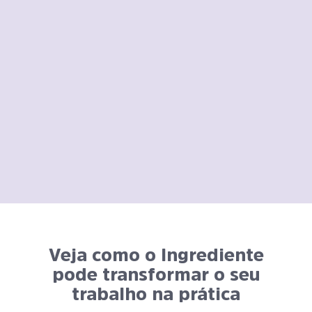
Documentação e Prescrições Automatizadas
Automação que reduz tempo administrativo e valoriza seu
atendimento.
Gere documentos personalizados, como orientações
nutricionais e prescrições, prontos para imprimir com logo,
assinatura e carimbo.
Veja como o Ingrediente
pode transformar
o seu
trabalho na prática